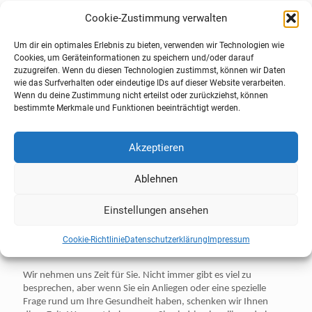
"Gesichtserkennung seit 50 Jahren" haben wir in unserem
Cookie-Zustimmung verwalten
Schaufenster an der Wasserhohl stehen. Gesichtserkennung hat
ein negatives Image, wenn bedacht wird, was heute moderne
Um dir ein optimales Erlebnis zu bieten, verwenden wir Technologien wie
Kameratechnik leisten kann und wie damit immer mehr
Cookies, um Geräteinformationen zu speichern und/oder darauf
Überwachung möglich wird. Bei uns in der Brunnen Apotheke
zuzugreifen. Wenn du diesen Technologien zustimmst, können wir Daten
ist die Gesichtserkennung etwas außerordentlich Positives. Wir
wie das Surfverhalten oder eindeutige IDs auf dieser Website verarbeiten.
kennen Sie und mir gefällt es immer, Sie persönlich zu
Wenn du deine Zustimmung nicht erteilst oder zurückziehst, können
begrüßen.
bestimmte Merkmale und Funktionen beeinträchtigt werden.
Als Apotheke vor Ort begleiten wir viele Familien und Kinder
von kleinauf über viele Jahre bis ins hohe Alter. Wir kennen und
Akzeptieren
schätzen Sie. Das betrifft auch Ihre Medikamente. In der
Erkältungszeit werden beispielsweise der Erkältungssirup Wick
Ablehnen
MediNait oder Aspirin Complex stark beworben. Da ist es beim
Kauf wichtig, dass wir Sie fragen, ob Sie Blutdruckmedikamente
Einstellungen ansehen
einnehmen. Denn beide Mittel können den Blutdruck steigern
und sind deshalb bei Patienten mit hohem Blutdruck
kontraindiziert. Ein Versandhändler, der Ihre Medikation nicht
Cookie-Richtlinie
Datenschutzerklärung
Impressum
kennt, kann Sie nicht so beraten, wie wir vor Ort.
Wir nehmen uns Zeit für Sie. Nicht immer gibt es viel zu
besprechen, aber wenn Sie ein Anliegen oder eine spezielle
Frage rund um Ihre Gesundheit haben, schenken wir Ihnen